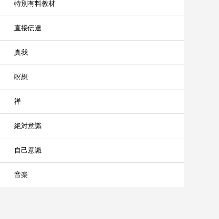
特別有料教材
直接伝達
真我
瞑想
禅
絶対意識
自己意識
音楽